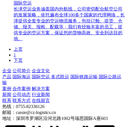
国际空运
长泽空运业务涵盖国内外航线，公司密切配合航空公司
的发展策略，依托遍布全球100多个国家的代理网络，长
泽提供全套专业的空运物流服务，包括订舱、提货、仓
储、报关、报检、配载等；我们有经验丰富的员工，提
供专业的空运方案，保证您的货物高效、安全到达目的
地。
上页
1
下页
企业
公司简介
企业文化
产品
国际海运
国际空运
多式联运
国际铁路运输
国际公路运
输
案例
合作案例
解决方案
新闻
公司动态
行业新闻
联系
联系方式
在线留言
热线：0755-82336126
邮箱：cassie@cz-logistics.cn
地址：深圳市罗湖区沿河北路1002号瑞思国际A座603