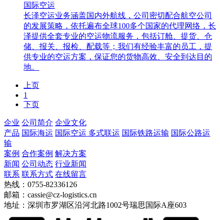
国际空运
长泽空运业务涵盖国内外航线，公司密切配合航空公司
的发展策略，依托遍布全球100多个国家的代理网络，长
泽提供全套专业的空运物流服务，包括订舱、提货、仓
储、报关、报检、配载等；我们有经验丰富的员工，提
供专业的空运方案，保证您的货物高效、安全到达目的
地。
上页
1
下页
企业
公司简介
企业文化
产品
国际海运
国际空运
多式联运
国际铁路运输
国际公路运
输
案例
合作案例
解决方案
新闻
公司动态
行业新闻
联系
联系方式
在线留言
热线：0755-82336126
邮箱：cassie@cz-logistics.cn
地址：深圳市罗湖区沿河北路1002号瑞思国际A座603